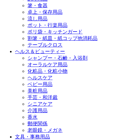
箸・食器
卓上・保存用品
流し用品
ポット・行楽用品
ポリ袋・キッチンガード
割箸・紙皿・紙コップ他消耗品
テーブルクロス
ヘルス＆ビューティー
シャンプー・石鹸・入浴剤
オーラルケア用品
化粧品・化粧小物
ヘルスケア
ベビー用品
美粧用品
手芸・和洋裁
シニアケア
介護用品
香水
郵便関係
老眼鏡・メガネ
文具・事務用品