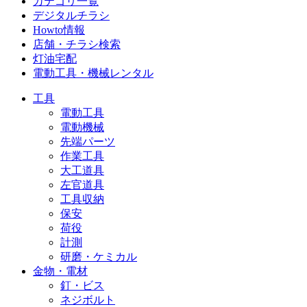
カテゴリ一覧
デジタルチラシ
Howto情報
店舗・チラシ検索
灯油宅配
電動工具・機械レンタル
工具
電動工具
電動機械
先端パーツ
作業工具
大工道具
左官道具
工具収納
保安
荷役
計測
研磨・ケミカル
金物・電材
釘・ビス
ネジボルト