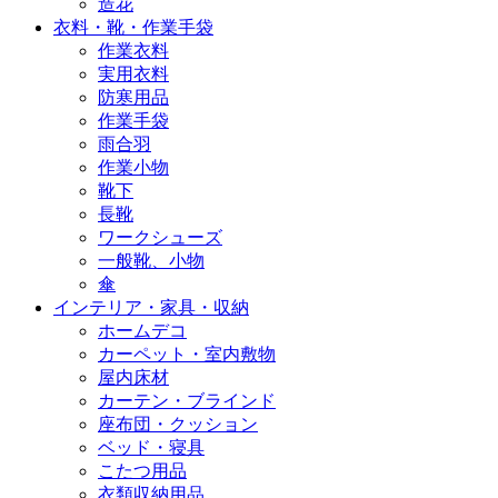
造花
衣料・靴・作業手袋
作業衣料
実用衣料
防寒用品
作業手袋
雨合羽
作業小物
靴下
長靴
ワークシューズ
一般靴、小物
傘
インテリア・家具・収納
ホームデコ
カーペット・室内敷物
屋内床材
カーテン・ブラインド
座布団・クッション
ベッド・寝具
こたつ用品
衣類収納用品