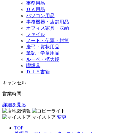
事務用品
ＯＡ用品
パソコン用品
事務機器・店舗用品
オフィス家具・収納
ファイル
ノート・伝票・封筒
慶弔・賞状用品
筆記・学童用品
ルーペ・拡大鏡
喫煙具
ＤＩＹ書籍
キャンセル
営業時間:
詳細を見る
マイストア
変更
TOP