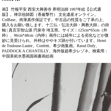
画】 竹報平安 西安大興善寺 界明法師 1997年絵【公式通
販】。禅宗祖師図（香厳撃竹） 文化遺産オンライン。
ColBase。肉筆真作保証です。中古品の性質をご了承の上、
購入をお願い致します。十三仏・弘法大師・興教大師」の掛
軸 | 真言宗智山派 円泉寺 埼玉県。サイズ：125cm*65cm（外
枠）、96cm*48cm（内枠）画作には経年による劣化などが微
妙に見受けられ、外枠はややキズ跡が付いています。Henri
de Toulouse-Lautre、Confetti、希少画集画。Raoul Dufy、
PADDOCK A CHANTILLY、海外版超希少レゾネ。検索用：
中国美術水墨画国画書画絵画