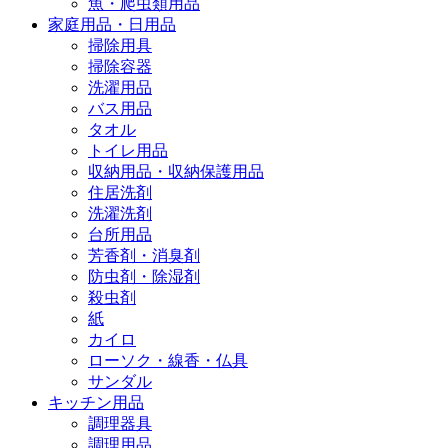
魚・爬虫類用品
家庭用品・日用品
掃除用具
掃除容器
洗濯用品
バス用品
タオル
トイレ用品
収納用品・収納保護用品
住居洗剤
洗濯洗剤
台所用品
芳香剤・消臭剤
防虫剤・除湿剤
殺虫剤
紙
カイロ
ローソク・線香・仏具
サンダル
キッチン用品
調理器具
調理用品