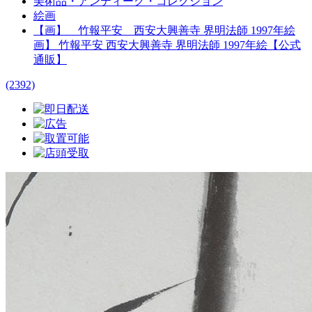
美術品・アンティーク・コレクション
絵画
【画】 竹報平安 西安大興善寺 界明法師 1997年絵
画】 竹報平安 西安大興善寺 界明法師 1997年絵【公式
通販】
(2392)