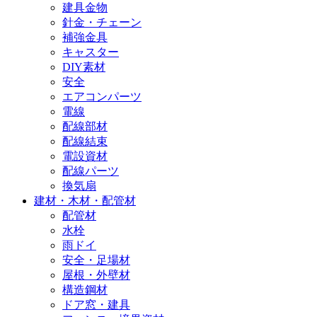
建具金物
針金・チェーン
補強金具
キャスター
DIY素材
安全
エアコンパーツ
電線
配線部材
配線結束
電設資材
配線パーツ
換気扇
建材・木材・配管材
配管材
水栓
雨ドイ
安全・足場材
屋根・外壁材
構造鋼材
ドア窓・建具