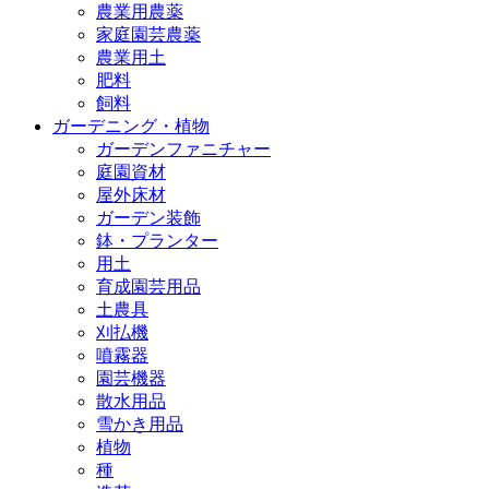
農業用農薬
家庭園芸農薬
農業用土
肥料
飼料
ガーデニング・植物
ガーデンファニチャー
庭園資材
屋外床材
ガーデン装飾
鉢・プランター
用土
育成園芸用品
土農具
刈払機
噴霧器
園芸機器
散水用品
雪かき用品
植物
種