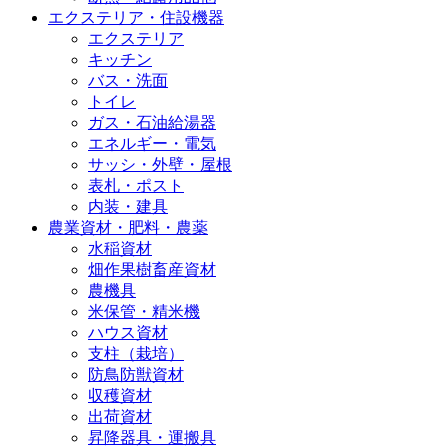
エクステリア・住設機器
エクステリア
キッチン
バス・洗面
トイレ
ガス・石油給湯器
エネルギー・電気
サッシ・外壁・屋根
表札・ポスト
内装・建具
農業資材・肥料・農薬
水稲資材
畑作果樹畜産資材
農機具
米保管・精米機
ハウス資材
支柱（栽培）
防鳥防獣資材
収穫資材
出荷資材
昇降器具・運搬具