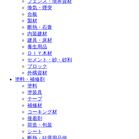
フェンス・境界資材
換気・煙突
合板
製材
断熱・石膏
内装建材
建具・床材
養生用品
ＤＩＹ木材
セメント・砂・砂利
ブロック
外構資材
塗料・補修剤
塗料
塗装具
テープ
補修材
コーキング材
接着剤
荷造・包装
シート
断熱・結露用品他