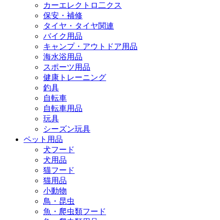
カーエレクトロ二クス
保安・補修
タイヤ・タイヤ関連
バイク用品
キャンプ・アウトドア用品
海水浴用品
スポーツ用品
健康トレーニング
釣具
自転車
自転車用品
玩具
シーズン玩具
ペット用品
犬フード
犬用品
猫フード
猫用品
小動物
鳥・昆虫
魚・爬虫類フード