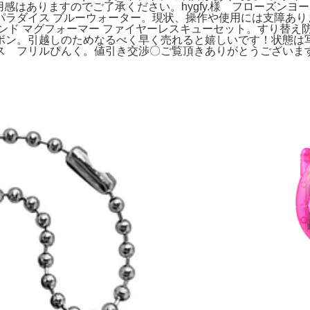
スレや使用感はありますのでご了承ください。hygfy.様 フローズ
パラダイス ブルーウォーター。現状、操作や使用には支障あり
ンド マグフォーマー ファイヤーレスキューセット。すり替え
ボン。引越しのためなるべく早く売れると嬉しいです！状態は
 フリルぴんく。値引き交渉〇ご覧頂きありがとうございます