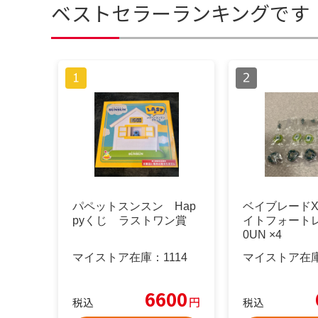
ベストセラーランキングです
パペットスンスン Hap
ベイブレードX 
pyくじ ラストワン賞
イトフォートレ
0UN ×4
マイストア在庫：
1114
マイストア在
6600
円
税込
税込