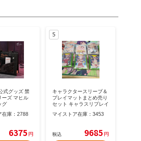
公式グッズ 禁
キャラクタースリーブ＆
リーズ マヒル
プレイマットまとめ売り
ッグ
セット キャラスリプレイ
マット
ア在庫：
2788
マイストア在庫：
3453
6375
9685
円
円
税込