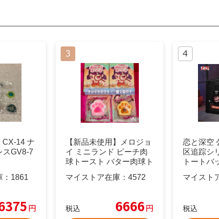
CX-14 ナ
【新品未使用】メロジョ
恋と深空 
スGV8-7
イ ミニランド ピーチ肉
区追踪シ
球トースト バター肉球ト
トートバ
ースト
庫：
1861
マイストア在庫：
4572
マイスト
6375
6666
円
円
税込
税込