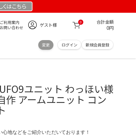
しくは
こちら
合計金額
ご利用案内
0
ゲスト様
0円
お問い合わせ
変更
ログイン
新規会員登録
ト
用UFO9ユニット わっほい様
 自作 アームユニット コン
ト
の使い心地などをご紹介いただいております！