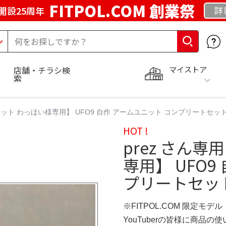
FITPOL.COM 創業祭
詳
開設25周年
マイストア
店舗・チラシ検
索
ユニット わっほい様専用】 UFO9 自作 アームユニット コンプリートセッ
HOT !
prez さん専
専用】 UFO9
プリートセッ
※FITPOL.COM 限定モデル
YouTuberの皆様に商品