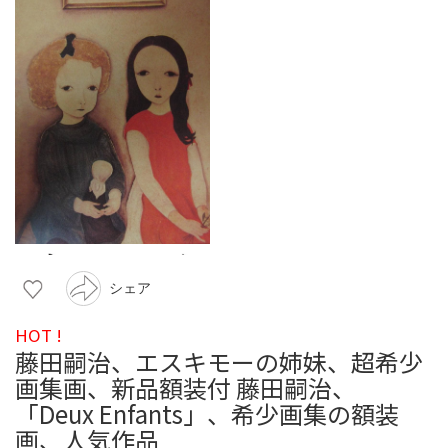
シェア
HOT !
藤田嗣治、エスキモーの姉妹、超希少
画集画、新品額装付 藤田嗣治、
「Deux Enfants」、希少画集の額装
画、人気作品