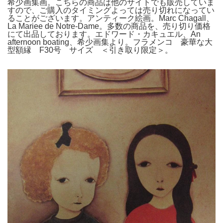
希少画集画。こちらの商品は他のサイトでも販売していま
すので、ご購入のタイミングよっては売り切れになってい
ることがございます。アンティーク絵画。Marc Chagall、
La Mariee de Notre-Dame。多数の商品を、売り切り価格
にて出品しております。エドワード・カキュエル、An
afternoon boating、希少画集より。フラメンコ 豪華な大
型額縁 F30号 サイズ ＜引き取り限定＞。