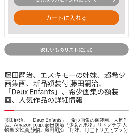
カートに入れる
欲しいものリストに追加
藤田嗣治、エスキモーの姉妹、超希少
画集画、新品額装付 藤田嗣治、
「Deux Enfants」、希少画集の額装
画、人気作品の詳細情報
藤田嗣治、「Deux Enfants」、希少画集の額装画、人気作
品。Amazon.co.jp: 藤田嗣治『少女と果物』リトグラフ 人
物画 女性画 静物。藤田嗣治 「姉妹」 | | アトリエ・ブラン