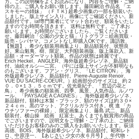
カ。この説明欄をよくお読みになり、内容をご理解・ご納
得の上、ご購入をお願い致します。藤田嗣治 作品名 「エ
スキモーの姉妹」 （ＦＴＫ) 超希少画集の一部を額装いた
しました。版上サイン入り。画像にてご確認ください。新
品額付です。iaf専門業者にてマット合わせ、額装をいたし
ますのでお時間を頂きます。 送料は無料です。ご了承お
願いします。お時間がございましたら、ご覧くださいま
せ。藤田嗣治「公園の少女と猫」リトグラフ :: 絵画買取・
販売 - シバヤマ。コメントなし即購入OKです。諏訪敦、
【無題】、希少な額装用画集より、新品額装付、状態良
好。東山魁夷、樹、限定、大判額装画版、版上落款入、新
品額・オーダーマット額装。作品の状態は綺麗です。
Erich Heckel、ANGLER、海外版超希少レゾネ、新品額
付。油絵オルシ―二宮。（中には版上サインが不鮮明なも
のもございます。フアン・グリス、「LE CITRON」、海
外版超希少レゾネ、新品額付。Pierre-Auguste Renoir、
VUE DU SACRE-COEUR。）絵画部分のサイズは、約２
０．０×１３．５ｃｍです。佐光亜紀子、「窓辺の花と
鳥」、希少画集の額装画、四季、風景、人気作品。ルノワ
ール、「PAYSAGE A CAGNES」、海外版超希少レゾネ、
新品額付。額枠は木製・ブラック、額のサイズは約３０×
２４ｃｍ、黒のマット、アクリルガラス付き。梶 進 「カ
ウチソファーの裸婦」、限定画集より、藤島 武二、新品
額装付。横山操 絵画 紅富士。あくまでも観賞用の商品
でございますので、説明文をご理解・ご了承の上、ご納得
いただけるお客様のみのご購入をお願いいたします。荻須
高徳、BOIS、海外版超希少レゾネ、新品額付。昭和レト
ロ、中原淳一、【あじさい 少女の友６月号】、年代物・