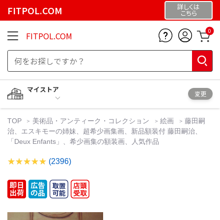
詳しくは
FITPOL.COM
こちら
0
FITPOL.COM
マイストア
変更
TOP
美術品・アンティーク・コレクション
絵画
藤田嗣
治、エスキモーの姉妹、超希少画集画、新品額装付 藤田嗣治、
「Deux Enfants」、希少画集の額装画、人気作品
(2396)