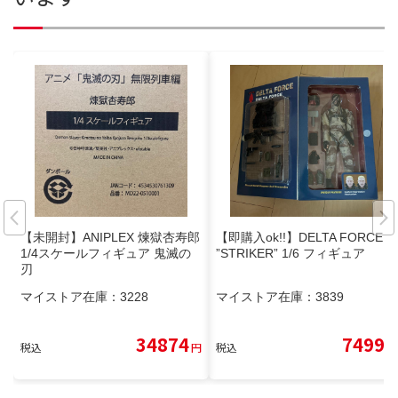
【未開封】ANIPLEX 煉獄杏寿郎
【即購入ok!!】DELTA FORCE
1/4スケールフィギュア 鬼滅の
”STRIKER” 1/6 フィギュア
刃
マイストア在庫：
3228
マイストア在庫：
3839
34874
7499
税込
円
税込
円