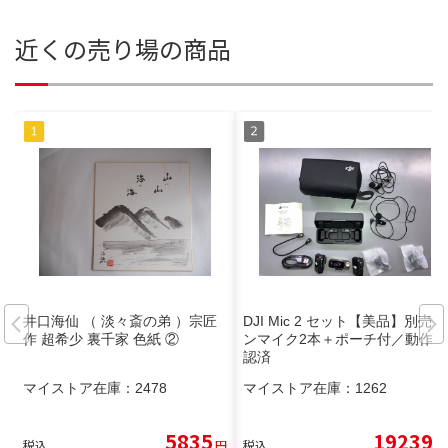
近くの売り場の商品
井口海仙 （ 淡々斎の弟 ）宗匠
DJI Mic 2 セット【美品】別売ピ
作 超希少 裏千家 色紙 ②
ンマイク2本＋ポーチ付／動作確
認済
マイストア在庫：
2478
マイストア在庫：
1262
5835
19239
税込
円
税込
円