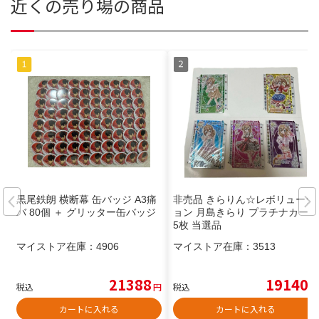
近くの売り場の商品
黒尾鉄朗 横断幕 缶バッジ A3痛
非売品 きらりん☆レボリューシ
バ 80個 ＋ グリッター缶バッジ
ョン 月島きらり プラチナカード
5枚 当選品
マイストア在庫：
4906
マイストア在庫：
3513
21388
19140
税込
円
税込
円
カートに入れる
カートに入れる