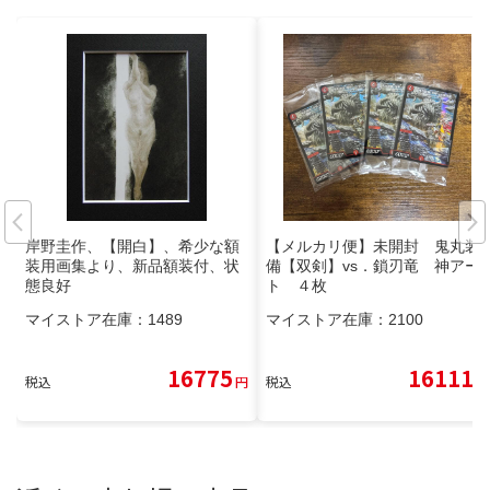
岸野圭作、【開白】、希少な額
【メルカリ便】未開封 鬼丸装
装用画集より、新品額装付、状
備【双剣】vs．鎖刃竜 神アー
態良好
ト ４枚
マイストア在庫：
1489
マイストア在庫：
2100
16775
16111
税込
円
税込
円