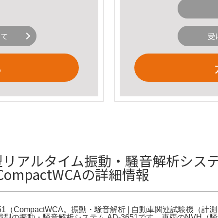
いて
受
る
51 車載型リアルタイム振動・騒音解析
CompactWCAの詳細情報
1（CompactWCA。振動・騒音解析 | 自動車関連試験機（
型の振動・騒音解析システム AD-3651です。車両のNVH