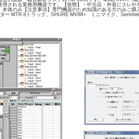
使用される業務用機器です。【状態】・中古品・外装にスレや
】本体のみ【注意事項】専門機器のため知識のある方のみご購
 MTR 8トラック。SHURE MV88+ ミニマイク。Sennheiser