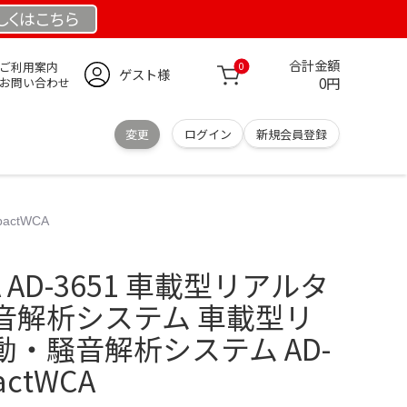
しくは
こちら
合計金額
ご利用案内
0
ゲスト様
0円
お問い合わせ
変更
ログイン
新規会員登録
ctWCA
A AD-3651 車載型リアルタ
音解析システム 車載型リ
・騒音解析システム AD-
actWCA