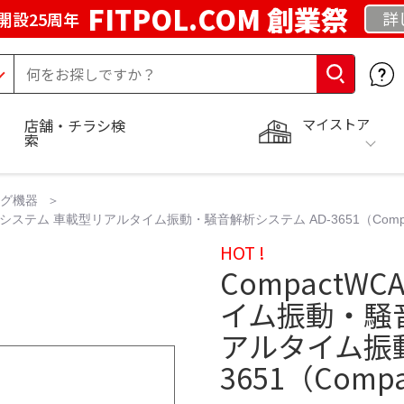
FITPOL.COM 創業祭
詳
開設25周年
マイストア
店舗・チラシ検
索
ング機器
解析システム 車載型リアルタイム振動・騒音解析システム AD-3651（Compa
HOT !
CompactWC
イム振動・騒
アルタイム振動
3651（Comp