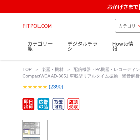
おかげさまで
FITPOL.COM
カテゴリ一
デジタルチラ
Howto情
覧
シ
報
TOP
楽器・機材
配信機器・PA機器・レコーディ
CompactWCA AD-3651 車載型リアルタイム振動・騒音
(2390)