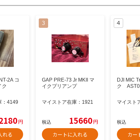
T-2A コ
GAP PRE-73 Jr MKII マ
DJI MIC T
イク
イクプリアンプ
ク AST0
庫：
4149
マイストア在庫：
1921
マイスト
2180
15660
円
円
税込
税込
入れる
カートに入れる
カー