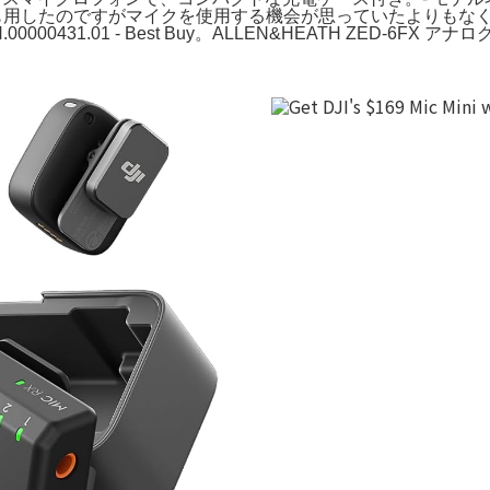
度だけも用したのですがマイクを使用する機会が思っていたよりも
CP.RN.00000431.01 - Best Buy。ALLEN&HEATH ZED-6