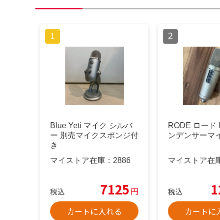
Blue Yeti マイク シルバ
RODE ロード N
ー 別売マイクスポンジ付
ンデンサーマ
き
マイストア在庫：
2886
マイストア在
7125
1
円
税込
税込
カートに入れる
カートに