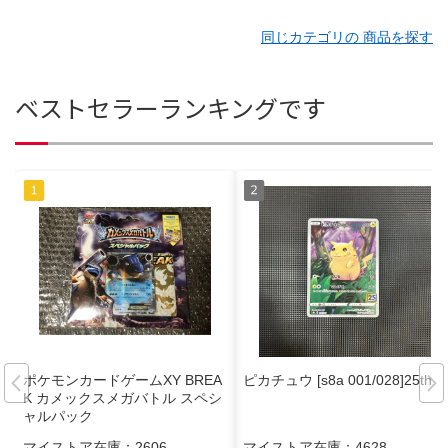
同じカテゴリの 商品を探す
ベストセラーランキングです
ポケモンカードゲームXY BREA
ピカチュウ [s8a 001/028]25th
K カメックスメガバトル スペシ
ャルパック
マイストア在庫：
2606
マイストア在庫：
4628