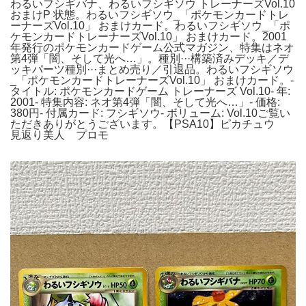
わるいフシギバナ、わるいフシギソウ トレーナーズVol.10
おまけP 状態。わるいフシギソウ_「ポケモンカードトレ
ーナーズVol.10」 おまけカード。わるいフシギソウ_「ポ
ケモンカードトレーナーズVol.10」 おまけカード。2001
年発行のポケモンカードゲーム公式マガジン、特集はネオ
第4弾「闇、そして光へ…」。種別···構築済みデッキ／デ
ッキパーツ種別···まとめ売り／引退品。わるいフシギソウ
_「ポケモンカードトレーナーズVol.10」 おまけカード。-
タイトル: ポケモンカードゲーム トレーナーズ Vol.10- 年:
2001- 特集内容: ネオ第4弾「闇、そして光へ…」- 価格:
380円- 付属カード: フシギソウ- ボリューム: Vol.10ご覧い
ただきありがとうございます。【PSA10】ピカチュウ
見返り美人 プロモ