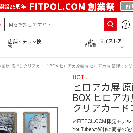
FITPOL.COM 創業祭
詳
開設25周年
マイストア
店舗・チラシ検
索
原画展 箔押しクリアカード BOX ヒロアカ原画展 ヒロアカ展 箔押しク
HOT !
ヒロアカ展 
BOX ヒロア
クリアカード
※FITPOL.COM 限定モデル
YouTuberの皆様に商品