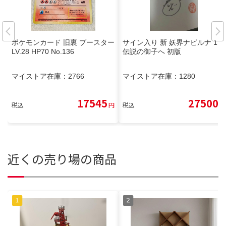
ポケモンカード 旧裏 ブースター
サイン入り 新 妖界ナピルナ 11
LV.28 HP70 No.136
伝説の御子へ 初版
マイストア在庫：
2766
マイストア在庫：
1280
17545
27500
税込
円
税込
円
近くの売り場の商品