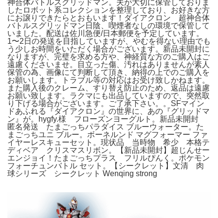
神合体バトルスグリッドマン。夫が大切に保管しておりま
したロボット系コレクションを整理しており、お好きな方
にお譲りできたらとおもいます！ダイアクロン 超神合体
バトルスグリッドマン日陰、喫煙者なしの環境で保管して
いました。配送は佐川急便/日本郵便を予定しています。
1〜2日の発送を目指していますが、やむを得ない理由でも
う少しお時間をいただく場合がございます。新品未開封に
なりますが、完璧を求める方や、神経質な方のご購入はご
遠慮くださいませ。目立った傷、汚れはありませんが素人
保管の為、画像にて判断して頂き、納得の上でのご購入を
お願いします。トラブル等の対応はお受け致しかねます。
また購入後のクレーム、すり替え防止のため、返品は遠慮
お願い致します。ラクマにも出品していますので、突然取
り下げる場合がございます。ご了承下さい。。SFマイン
ドあふれる『ダイアクロン』の世界に、あの『グリッドマ
ン』が。hygfy.様 フローズンヨーグルト。新品未開封
匿名発送 たまごっちパラダイス ブルーウォーター。た
まごっちユニ ブルー。ボーネルンド マグフォーマー ファ
イヤーレスキューセット。現状品 当時物 希少 本格テ
ディベア クリスマスリボン。【新品未開封】超じんせー
エンジョイ！たまごっちプラス フリルぴんく。ポケモン
フォーチュンバトル セット。【シークレット】文清 肉
球シリーズ シークレット Wenqing strong