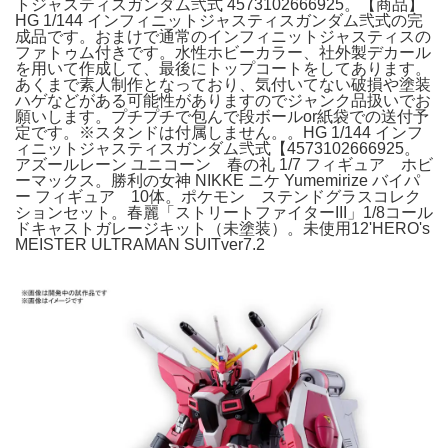
トジャスティスガンダム弐式 4573102666925。【商品】
HG 1/144 インフィニットジャスティスガンダム弐式の完
成品です。おまけで通常のインフィニットジャスティスの
ファトゥム付きです。水性ホビーカラー、社外製デカール
を用いて作成して、最後にトップコートをしてあります。
あくまで素人制作となっており、気付いてない破損や塗装
ハゲなどがある可能性がありますのでジャンク品扱いでお
願いします。プチプチで包んで段ボールor紙袋での送付予
定です。※スタンドは付属しません。。HG 1/144 インフ
ィニットジャスティスガンダム弐式【4573102666925。
アズールレーン ユニコーン 春の礼 1/7 フィギュア ホビ
ーマックス。勝利の女神 NIKKE ニケ Yumemirize バイパ
ー フィギュア 10体。ポケモン ステンドグラスコレク
ションセット。春麗「ストリートファイターIII」1/8コール
ドキャストガレージキット（未塗装）。未使用12'HERO's
MEISTER ULTRAMAN SUITver7.2