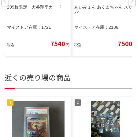
299枚限定 大谷翔平カード
あいみょん あくまちゃん スリッ
パ
マイストア在庫：
1721
マイストア在庫：
2186
7540
7500
税込
円
税込
円
近くの売り場の商品