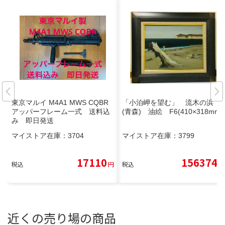
東京マルイ M4A1 MWS CQBR
「小泊岬を望む」 流木の浜
アッパーフレーム一式 送料込
(青森) 油絵 F6(410×318mm)
み 即日発送
マイストア在庫：
3704
マイストア在庫：
3799
17110
156374
税込
円
税込
円
近くの売り場の商品