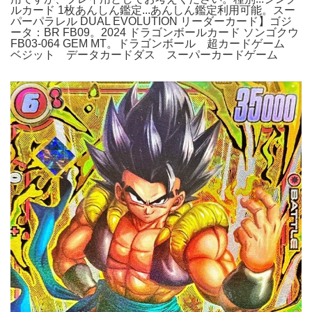
ルカード 1枚あんしん鑑定...あんしん鑑定利用可能。スー
パーパラレル DUAL EVOLUTION リーダーカード】ゴジ
ータ：BR FB09。2024 ドラゴンボールカード ソンゴクウ
FB03-064 GEM MT。ドラゴンボール 超カードゲーム
ベジット データカードダス スーパーカードゲーム