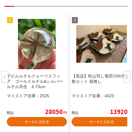
デビルルチルクォーツスフィ
【美品】乾山写し竜田川向付け4
ア ゴールドルチル&シルバー
枚セット 箱無し
ルチル共生 4.73cm
マイストア在庫：
2525
マイストア在庫：
4423
28050
13920
税込
円
税込
円
カートに入れる
カートに入れる