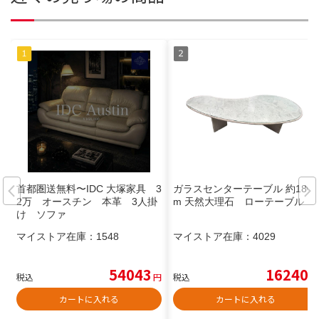
首都圏送無料〜IDC 大塚家具 3
ガラスセンターテーブル 約180c
2万 オースチン 本革 3人掛
m 天然大理石 ローテーブル
け ソファ
マイストア在庫：
1548
マイストア在庫：
4029
54043
16240
税込
円
税込
円
カートに入れる
カートに入れる