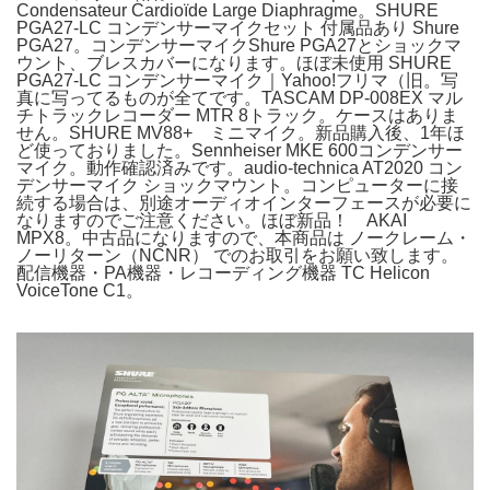
Condensateur Cardioïde Large Diaphragme。SHURE
PGA27-LC コンデンサーマイクセット 付属品あり Shure
PGA27。コンデンサーマイクShure PGA27とショックマ
ウント、ブレスカバーになります。ほぼ未使用 SHURE
PGA27-LC コンデンサーマイク｜Yahoo!フリマ（旧。写
真に写ってるものが全てです。TASCAM DP-008EX マル
チトラックレコーダー MTR 8トラック。ケースはありま
せん。SHURE MV88+ ミニマイク。新品購入後、1年ほ
ど使っておりました。Sennheiser MKE 600コンデンサー
マイク。動作確認済みです。audio-technica AT2020 コン
デンサーマイク ショックマウント。コンピューターに接
続する場合は、別途オーディオインターフェースが必要に
なりますのでご注意ください。ほぼ新品！ AKAI
MPX8。中古品になりますので、本商品は ノークレーム・
ノーリターン（NCNR） でのお取引をお願い致します。
配信機器・PA機器・レコーディング機器 TC Helicon
VoiceTone C1。