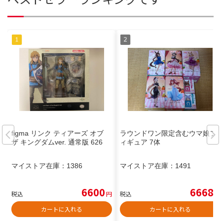
figma リンク ティアーズ オブ
ラウンドワン限定含むウマ娘フ
ザ キングダムver. 通常版 626
ィギュア 7体
マイストア在庫：
1386
マイストア在庫：
1491
6600
6668
税込
円
税込
円
カートに入れる
カートに入れる