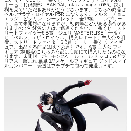
に発売 - HOBBY。一番くじ 『ペルソナ5 ザ・ロイヤル』
｜一番くじ倶楽部｜BANDAI。otakarainage_c085。説明
欄を見ていただきありがとうございます。こちらの商品は
ペルソナ5ザ・ロイヤル P5R になります。フルタ チョコ
エッグ ピクミン シークレット 全16種 コンプリー
ト。全て未開封になりますが、初傷等などがある場合があ
りますので神経質の方はご遠慮ください。一番くじ スト
リートファイター6 B賞 ジュリ MASTERLISE。一番く
じ「ペルソナ5 ザ・ロイヤル」購入レポート。主人公＆明
智。ストリートファイター6 B賞 ジュリ 一番くじ フィギ
ュア。出品する商品は以下の通りです。A賞 主人公 フィ
ギュア (制服姿)こちらの商品は店頭にて購入したものにな
ります。未開封 ポケモンスケールワールド シロナ&ガブ
リアス。艦これ 島風 1/7スケールフィギュア グッドスマイ
ルカンパニー。発送はプチプチで包めて発送します。