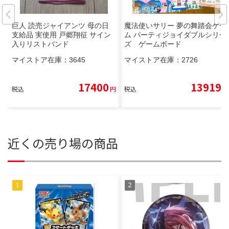
巨人 読売ジャイアンツ 母の日
魔法使いサリー 夢の舞踏会ゲー
支給品 実使用 戸郷翔征 サイン
ム パーティジョイダブルシリー
入りリストバンド
ズ ゲームボード
マイストア在庫：
3645
マイストア在庫：
2726
17400
13919
税込
円
税込
円
近くの売り場の商品