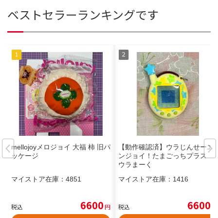
ベストセラーランキングです
mellojoyメロジョイ 大福 柿 旧パ
【動作確認済】ウラじんせーエ
ッケージ
ンジョイ！たまごっちプラス
ウラまーく
マイストア在庫：
4851
マイストア在庫：
1416
6600
6600
税込
円
税込
円