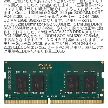
288。ご覧いただきありがとうございます。新たにメモリ
ーを購入しましたので出品いたします。（正常動作のパソ
コンより取り外し）即決可能です。よろしくお願いいたし
ます。Crucial 16GB kit (8GBx2), 260-pin SODIMM, DDR4
PC4-21300, at。クルーシャルのメモリー DDR4-2666
UDIMM 16GB(8GBx2) になります。メモリー corsair
DDR5 32gb Dominator RGB 5600MHz。Samsung DDR4
8GB 2666MHz メモリ 8×2枚。取り外し前までは正常に動
作しておりました。d*x様 ADATA 32GB DDR4 メモリー
PC4-2666V2枚セット。DDR4 SODIMM 3200 8GBx4枚。
中古品となりますので、ＮＣＮＲでお願いいたします。メ
モリー 2gb PC3 ,PC3L まとめて 64枚。PC4 24G 4×6
2133 ELECOM エレコム ノートPC 用 メモリ。種別...デス
ク用規格...DDR4メモリ容量...16GB