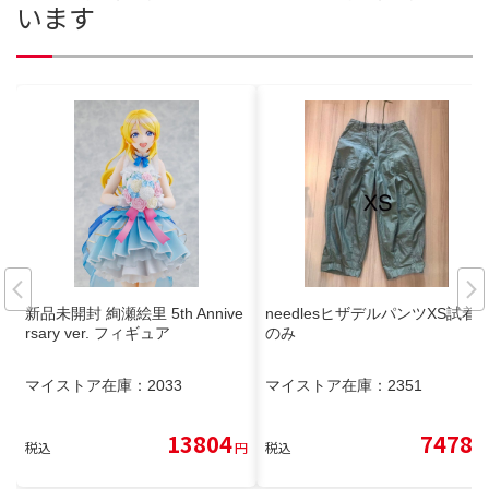
います
新品未開封 絢瀬絵里 5th Annive
needlesヒザデルパンツXS試着
rsary ver. フィギュア
のみ
マイストア在庫：
2033
マイストア在庫：
2351
13804
7478
税込
円
税込
円