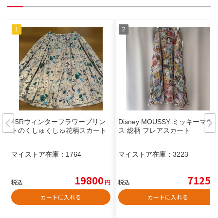
45Rウィンターフラワープリン
Disney MOUSSY ミッキーマウ
トのくしゅくしゅ花柄スカート
ス 総柄 フレアスカート
マイストア在庫：
1764
マイストア在庫：
3223
19800
7125
税込
円
税込
円
カートに入れる
カートに入れる