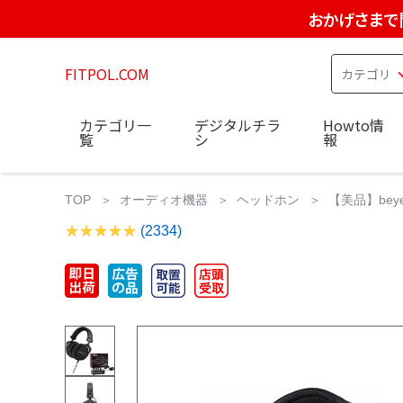
おかげさまで
FITPOL.COM
カテゴリ一
デジタルチラ
Howto情
覧
シ
報
TOP
オーディオ機器
ヘッドホン
【美品】beyer
(2334)