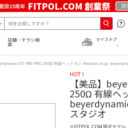
FITPOL.COM 創業祭
詳
開設25周年
マイストア
店舗・チラシ検
索
dynamic DT 990 PRO 250Ω 有線ヘッドホン Amazon.co.jp: beyerd
HOT !
【美品】beyerd
250Ω 有線ヘッド
beyerdynami
スタジオ
※FITPOL.COM 限定モデル