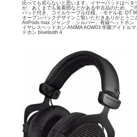
比べても劣らないと思います。イヤーパッドはヘタ
が、あくまでも装着部などがある中古品のため、ご理
パッド付き、コイルケーブル仕様。- モデル名: DT 99
オープンバックデザインご覧いただきありがとうございます。。Amazon
AirPods max ジャンク シルバー。有線ヘッドホン SO
イヤレスヘッドホン ANIMA AOW03 学園アイドルマス
ドホン bluetooth 4