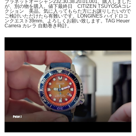
プラネットオーシャン232.30.38.20.01.001。購入しました
が、別の物を購入。値下最終日 CITIZEN TSUYOSAコレ
クション 美品。気に入ってもらた方にお譲りしたいので
ご検討いただけたら有難いです。LONGINES ハイドロコ
ンクエスト39mm。よろしくお願い致します。TAG Heuer
Carrera カレラ 自動巻き時計。