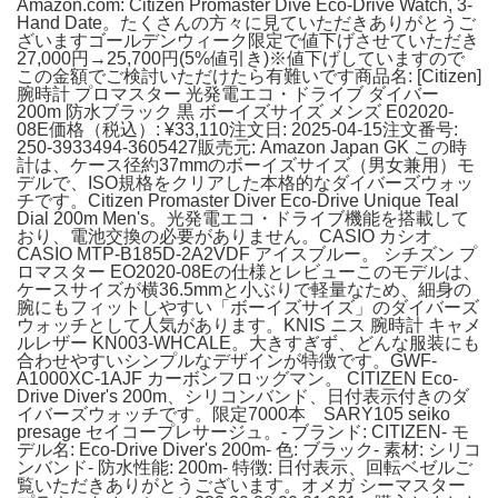
Amazon.com: Citizen Promaster Dive Eco-Drive Watch, 3-
Hand Date。たくさんの方々に見ていただきありがとうご
ざいますゴールデンウィーク限定で値下げさせていただき
27,000円→25,700円(5%値引き)※値下げしていますので
この金額でご検討いただけたら有難いです商品名: [Citizen]
腕時計 プロマスター 光発電エコ・ドライブ ダイバー
200m 防水ブラック 黒 ボーイズサイズ メンズ E02020-
08E価格（税込）: ¥33,110注文日: 2025-04-15注文番号:
250-3933494-3605427販売元: Amazon Japan GK この時
計は、ケース径約37mmのボーイズサイズ（男女兼用）モ
デルで、ISO規格をクリアした本格的なダイバーズウォッ
チです。Citizen Promaster Diver Eco-Drive Unique Teal
Dial 200m Men's。光発電エコ・ドライブ機能を搭載して
おり、電池交換の必要がありません。CASIO カシオ
CASIO MTP-B185D-2A2VDF アイスブルー。 シチズン プ
ロマスター EO2020-08Eの仕様とレビューこのモデルは、
ケースサイズが横36.5mmと小ぶりで軽量なため、細身の
腕にもフィットしやすい「ボーイズサイズ」のダイバーズ
ウォッチとして人気があります。KNIS ニス 腕時計 キャメ
ルレザー KN003-WHCALE。大きすぎず、どんな服装にも
合わせやすいシンプルなデザインが特徴です。GWF-
A1000XC-1AJF カーボンフロッグマン。 CITIZEN Eco-
Drive Diver's 200m、シリコンバンド、日付表示付きのダ
イバーズウォッチです。限定7000本 SARY105 seiko
presage セイコープレサージュ。- ブランド: CITIZEN- モ
デル名: Eco-Drive Diver's 200m- 色: ブラック- 素材: シリコ
ンバンド- 防水性能: 200m- 特徴: 日付表示、回転ベゼルご
覧いただきありがとうございます。オメガ シーマスター