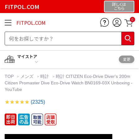
詳しくは
FITPOL.COM
こちら
0
FITPOL.COM
マイストア
変更
TOP
メンズ
時計
時計 CITIZEN Eco-Drive Diver's 200m
Citizen Promaster Dive Eco-Drive Watch BN0169-03X Unboxing -
YouTube
(2325)